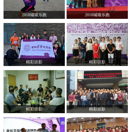
2018城墙乐跑
2018城墙乐跑
精彩掠影
精彩掠影
精彩掠影
精彩掠影