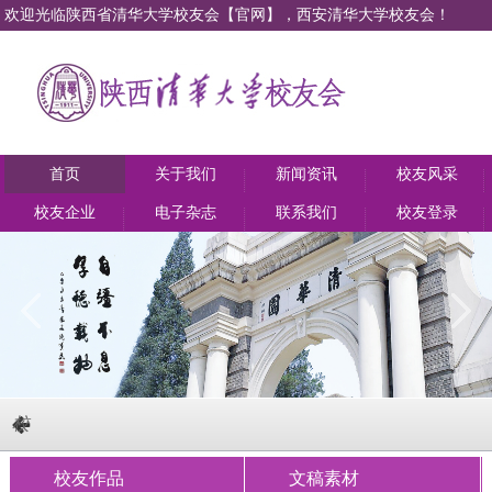
欢迎光临陕西省清华大学校友会【官网】，西安清华大学校友会！
首页
关于我们
新闻资讯
校友风采
校友企业
电子杂志
联系我们
校友登录
校
友
校友作品
文稿素材