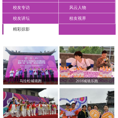
校友专访
风云人物
风
校友讲坛
校友视界
采
精彩掠影
马拉松城墙跑
2018城墙乐跑