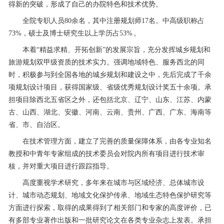
得新的突破，形成了自己的办院特色和技术优势。
全院专职人员80余名，其中注册规划师17名。中高级职称占
73%，硕士及博士研究生以上学历占53% 。
本着“精益求精、开拓创新”的发展宗旨，充分发挥城乡规划和
旅游规划双甲级资质的技术实力。强调地域特色、服务西北的同
时，积极参与到全国各地的城乡规划和建设之中，先后完成了千余
项规划设计项目，获得国家级、省级优秀规划设计奖五十余项。承
担项目除西北五省区之外，还包括北京、辽宁、山东、江苏、内蒙
古、山西、湖北、安徽、河南、云南、贵州、广西、广东、海南等
省、市、自治区。
在技术管理方面，建立了完善的质量保障体系，由各专业知名
教授和中青年专家组成的技术委员会对院内所有项目进行技术审
核，并对重大项目进行跟踪指导。
高度重视学术研究，多年来在城市与区域经济、总体城市设
计、城市动态规划、地域文化保护传承、地域生态特色保护研究等
方面进行探索，取得的成果得到了相关部门和专家的高度评价，已
有多部专业著作出版和一批研究论文在各类专业杂志上发表。承担